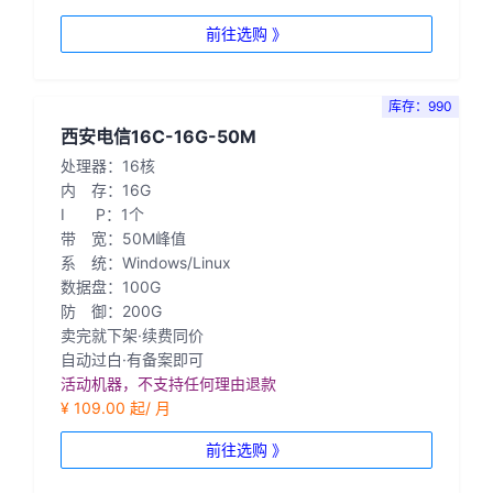
前往选购 》
库存：990
西安电信16C-16G-50M
处理器：16核
内 存：16G
I P：1个
带 宽：50M峰值
系 统：Windows/Linux
数据盘：100G
防 御：200G
卖完就下架·续费同价
自动过白·有备案即可
活动机器，不支持任何理由退款
¥ 109.00 起/ 月
前往选购 》