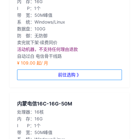
内 存：16G
I P：1个
带 宽：50M峰值
系 统：Windows/Linux
数据盘：100G
防 御：无防御
卖完就下架·续费同价
活动机器，不支持任何理由退款
自动过白 电信骨干线路
¥ 109.00 起/ 月
前往选购 》
内蒙电信16C-16G-50M
处理器：16核
内 存：16G
I P：1个
带 宽：50M峰值