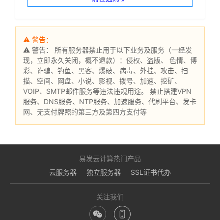
⚠ 警告：
⚠ 警告： 所有服务器禁止用于以下业务及服务（一经发
现，立即永久关闭，概不退款）：侵权、盗版、 色情、博
彩、诈骗、钓鱼、黑客、爆破、病毒、外挂、攻击、扫
描、空间、网盘、小说、影视、拨号、加速、挖矿、
VOIP、SMTP邮件服务等违法违规用途。 禁止搭建VPN
服务、DNS服务、NTP服务、加速服务、代刷平台、发卡
网、无支付牌照的第三方及第四方支付等
易发云计算热门产品
云服务器
独立服务器
SSL证书代办
关注我们