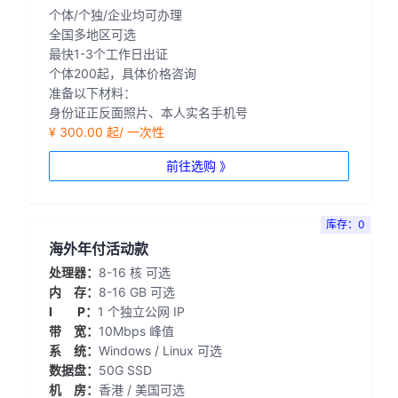
个体/个独/企业均可办理
全国多地区可选
最快1-3个工作日出证
个体200起，具体价格咨询
准备以下材料：
身份证正反面照片、本人实名手机号
¥ 300.00 起/ 一次性
前往选购 》
库存：0
海外年付活动款
处理器：
8-16 核 可选
内 存：
8-16 GB 可选
I P：
1 个独立公网 IP
带 宽：
10Mbps 峰值
系 统：
Windows / Linux 可选
数据盘：
50G SSD
机 房：
香港 / 美国可选