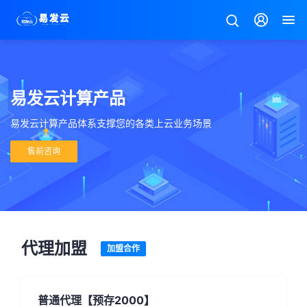
易发云计算产品
易发云计算产品体系支撑您的各类上云业务场景
售前咨询
代理加盟
加盟合作
普通代理【预存2000】