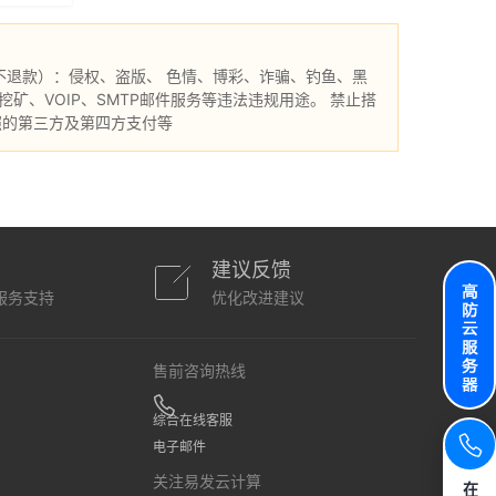
不退款）：侵权、盗版、 色情、博彩、诈骗、钓鱼、黑
、VOIP、SMTP邮件服务等违法违规用途。 禁止搭
照的第三方及第四方支付等
建议反馈
服务支持
优化改进建议
售前咨询热线
综合在线客服
电子邮件
关注易发云计算
在