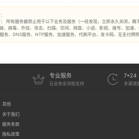
告：
告： 所有服务器禁止用于以下业务及服务（一经发现，立即永久关闭，概
破、病毒、外挂、攻击、扫描、空间、网盘、小说、影视、拨号、加速、挖矿
N服务、DNS服务、NTP服务、加速服务、代刷平台、发卡网、无支付牌
专业服务
7*24
云业务全流程支持
多渠道
其他
关于我们
服务条款
隐私政策