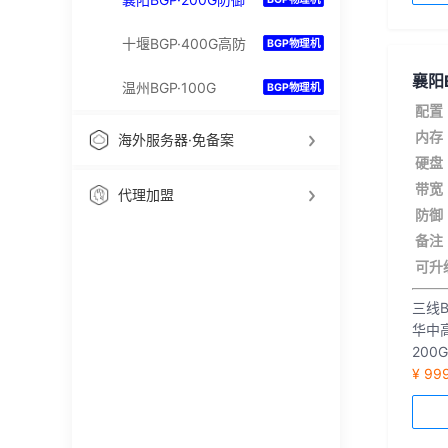
十堰BGP·400G高防
BGP物理机
襄阳B
温州BGP·100G
BGP物理机
配置
内存
海外服务器·免备案
硬盘
带宽
代理加盟
防御
备注
可升
三线B
华中
200
¥ 99