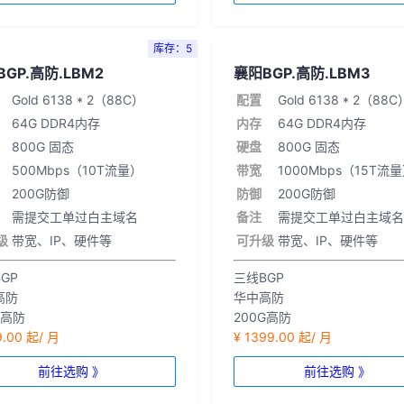
库存：5
GP.高防.LBM2
襄阳BGP.高防.LBM3
Gold 6138 * 2（88C）
配置
Gold 6138 * 2（88C
64G DDR4内存
内存
64G DDR4内存
800G 固态
硬盘
800G 固态
500Mbps（10T流量）
带宽
1000Mbps（15T流
200G防御
防御
200G防御
需提交工单过白主域名
备注
需提交工单过白主域名
级
带宽、IP、硬件等
可升级
带宽、IP、硬件等
GP
三线BGP
高防
华中高防
G高防
200G高防
9.00 起/ 月
¥ 1399.00 起/ 月
前往选购 》
前往选购 》