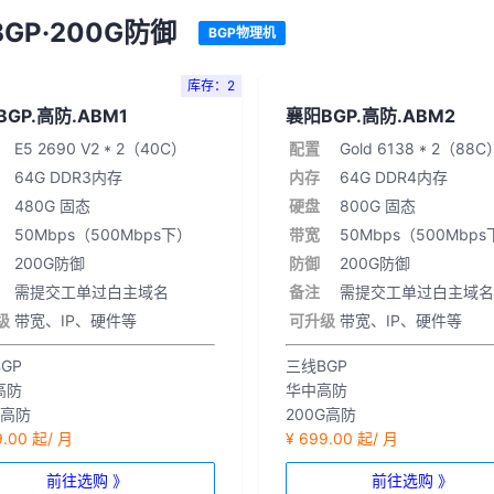
GP·200G防御
BGP物理机
库存：2
GP.高防.ABM1
襄阳BGP.高防.ABM2
E5 2690 V2 * 2（40C）
配置
Gold 6138 * 2（88C
64G DDR3内存
内存
64G DDR4内存
480G 固态
硬盘
800G 固态
50Mbps（500Mbps下）
带宽
50Mbps（500Mbp
200G防御
防御
200G防御
需提交工单过白主域名
备注
需提交工单过白主域名
级
带宽、IP、硬件等
可升级
带宽、IP、硬件等
GP
三线BGP
高防
华中高防
G高防
200G高防
9.00 起/ 月
¥ 699.00 起/ 月
前往选购 》
前往选购 》