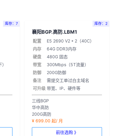
库存：7
库存：2
襄阳BGP.高防.LBM1
）
配置
E5 2690 V2 * 2（40C）
内存
64G DDR3内存
硬盘
480G 固态
s下）
带宽
300Mbps（5T流量）
防御
200G防御
备注
需提交工单过白主域名
可升级
带宽、IP、硬件等
三线BGP
华中高防
200G高防
¥ 699.00 起/ 月
前往选购 》