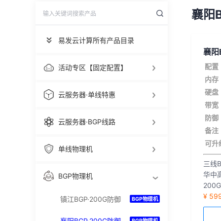
襄阳B
易发云计算所有产品目录
襄阳B
配置
活动专区【固定配置】
内存
硬盘
云服务器·单线特惠
带宽
防御
云服务器·BGP线路
备注
可升
单线物理机
三线B
华中
BGP物理机
200
¥ 59
镇江BGP·200G防御
BGP物理机
襄阳BGP·200G防御
BGP物理机