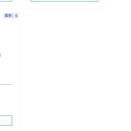
库存：5
）
量）