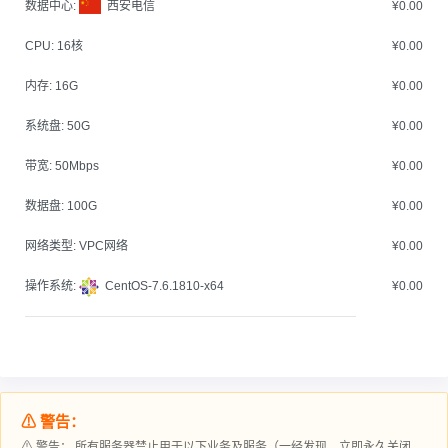
数据中心:
西安电信
¥0.00
CPU:
16核
¥0.00
内存:
16G
¥0.00
系统盘:
50G
¥0.00
带宽:
50Mbps
¥0.00
数据盘:
100G
¥0.00
网络类型:
VPC网络
¥0.00
操作系统:
CentOS-7.6.1810-x64
¥0.00
⚠ 警告：
⚠ 警告： 所有服务器禁止用于以下业务及服务（一经发现，立即永久关闭，